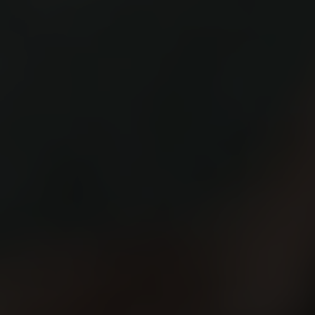
Sallés Marina Portals
Sallés Ciutat del Prat
HOTELES COLLECTION
Mas Tapiolas
La Caminera
Cala del Pi
Marina Badalona
EVENTOS
Celebraciones
Empresas
CONTACTO