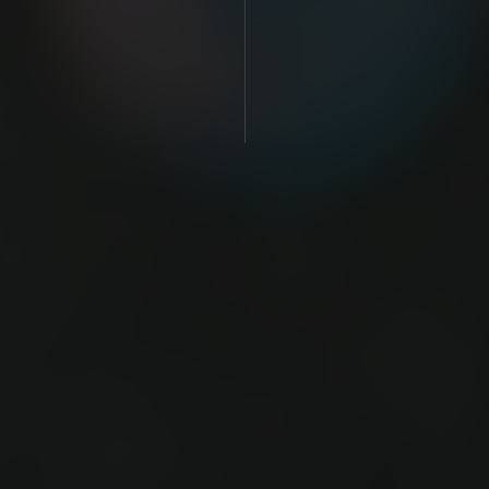
TIENDA ONLINE
NOSOTROS
HOTELES COMFORT
Sallés Pere IV
Sallés Málaga Centro
Sallés Aeroport Girona