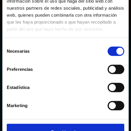
información sobre el uso que haga del sitio web con
nuestros partners de redes sociales, publicidad y análisis
web, quienes pueden combinarla con otra información
que les haya proporcionado o que hayan recopilado a
partir del uso que haya hecho de sus servicios.
HAZ YA TU RESERVA
Sallés Aeroport de Girona
Selección
Reserva ahora en nuestro hotel y vive la
Necesarias
de
mejor experiencia.
UN OASIS DE
consentimiento
Preferencias
RELAJACIÓN
ENTRE VUELOS
Entrada — Salida
2
Estadística
LLÁMENOS O ESCRÍBANOS
+34 972 477 940
Marketing
hotelag@salleshotel.com