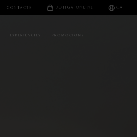
CA
BOTIGA ONLINE
CONTACTE
EXPERIÈNCIES
PROMOCIONS
NOSALTRES
TELS COMFORT
Sallés Pere IV
Sallés Málaga Centro
Sallés Aeroport Girona