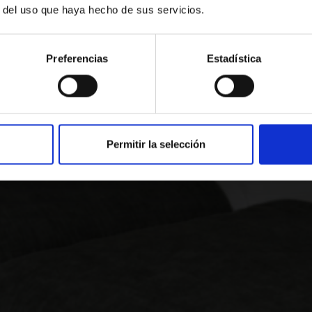
TEU VIATGE
r del uso que haya hecho de sus servicios.
 ara al nostre hotel i viu la millor expe
Preferencias
Estadística
Promoció
Qui
Ce
Sortida
2 adults · 1 habitació
TRUCA’NS O ESCRIU-NOS
Permitir la selección
972 477 940
hotelag@salles