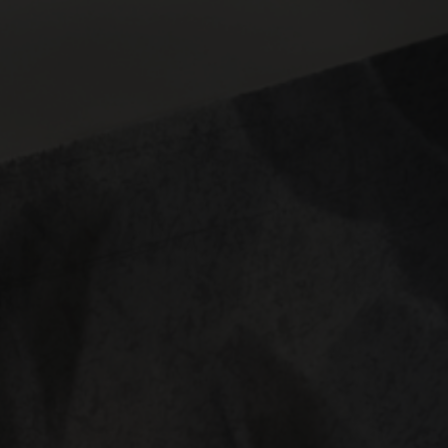
Sallés Marina Portals
Sallés Ciutat del Prat
ELS COLLECTION
Mas Tapiolas
La Caminera
Cala del Pi
Marina Badalona
SDEVENIMENTS
Celebracions
Empreses