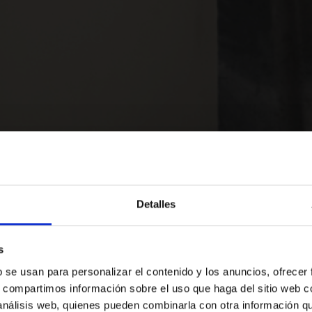
Detalles
Sallés Aeroport de Girona
s
SA PER REPRE
b se usan para personalizar el contenido y los anuncios, ofrecer
RESERVA ARA
s, compartimos información sobre el uso que haga del sitio web 
 análisis web, quienes pueden combinarla con otra información q