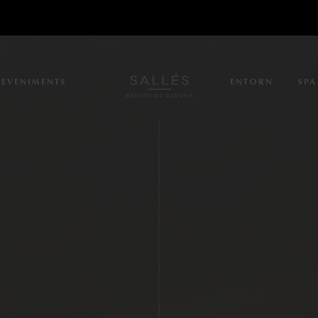
DEVENIMENTS
ENTORN
SPA
S
HO
TS