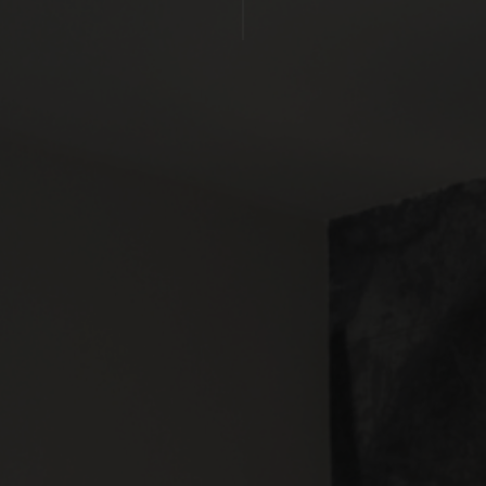
HOT
S
S
NE
E