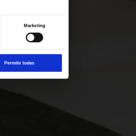
riència.
Marketing
rca
Permitir todas
hotel.com