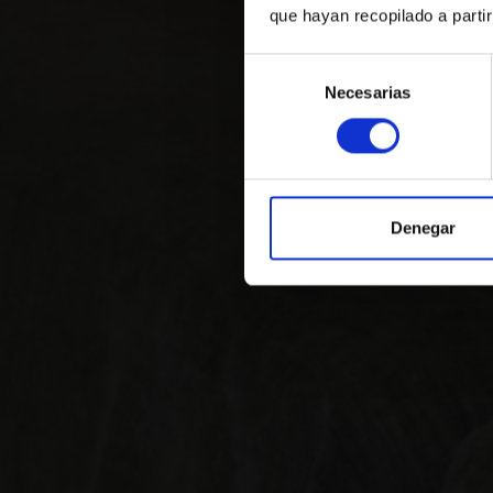
que hayan recopilado a parti
Reserva
Selección
Necesarias
de
consentimiento
Quan
Arribada — 
Denegar
+34 